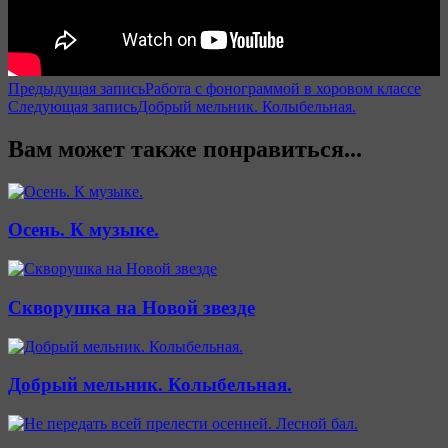
Навигация
Предыдущая запись
Работа с фонограммой в хоровом классе
Следующая запись
Добрый мельник. Колыбельная.
по
записям
Вам может также понравиться...
Осень. К музыке.
Скворушка на Новой звезде
Добрый мельник. Колыбельная.