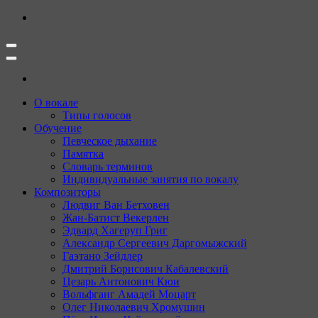
Перейти
к
содержимому
(нажмите
Enter)
О вокале
Типы голосов
Обучение
Певческое дыхание
Памятка
Словарь терминов
Индивидуальные занятия по вокалу
Композиторы
Людвиг Ван Бетховен
Жан-Батист Векерлен
Эдвард Хагеруп Григ
Александр Сергеевич Даргомыжский
Гаэтано Зейдлер
Дмитрий Борисович Кабалевский
Цезарь Антонович Кюи
Вольфганг Амадей Моцарт
Олег Николаевич Хромушин