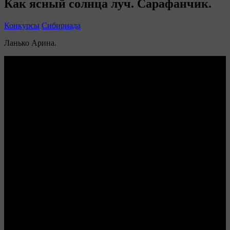
Как ясный солнца луч. Сарафанчик.
Конкурсы
Сибириада
Ланько Арина.