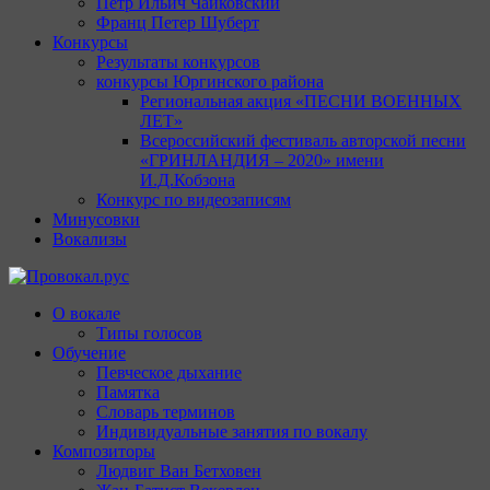
Пётр Ильич Чайковский
Франц Петер Шуберт
Конкурсы
Результаты конкурсов
конкурсы Юргинского района
Региональная акция «ПЕСНИ ВОЕННЫХ
ЛЕТ»
Всероссийский фестиваль авторской песни
«ГРИНЛАНДИЯ – 2020» имени
И.Д.Кобзона
Конкурс по видеозаписям
Минусовки
Вокализы
Провокал.рус
О вокале
Типы голосов
Обучение
Певческое дыхание
Памятка
Словарь терминов
Индивидуальные занятия по вокалу
Композиторы
Людвиг Ван Бетховен