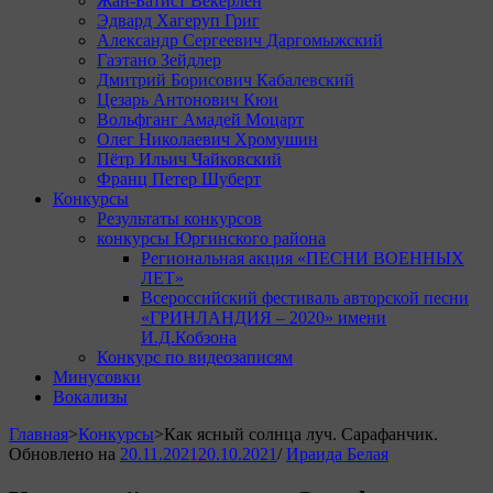
Жан-Батист Векерлен
Эдвард Хагеруп Григ
Александр Сергеевич Даргомыжский
Гаэтано Зейдлер
Дмитрий Борисович Кабалевский
Цезарь Антонович Кюи
Вольфганг Амадей Моцарт
Олег Николаевич Хромушин
Пётр Ильич Чайковский
Франц Петер Шуберт
Конкурсы
Результаты конкурсов
конкурсы Юргинского района
Региональная акция «ПЕСНИ ВОЕННЫХ
ЛЕТ»
Всероссийский фестиваль авторской песни
«ГРИНЛАНДИЯ – 2020» имени
И.Д.Кобзона
Конкурс по видеозаписям
Минусовки
Вокализы
Главная
>
Конкурсы
>
Как ясный солнца луч. Сарафанчик.
Обновлено на
20.11.2021
20.10.2021
/
Ираида Белая