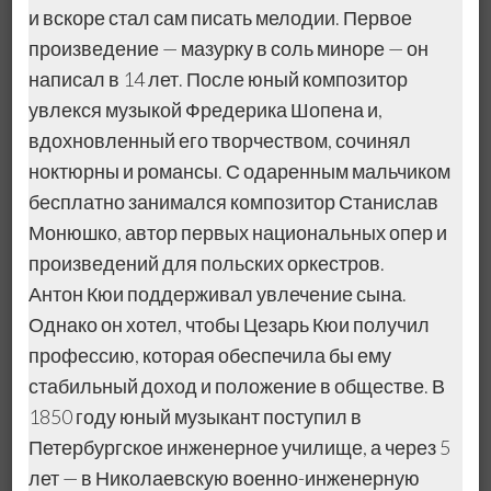
и вскоре стал сам писать мелодии. Первое
произведение — мазурку в соль миноре — он
написал в 14 лет. После юный композитор
увлекся музыкой Фредерика Шопена и,
вдохновленный его творчеством, сочинял
ноктюрны и романсы. С одаренным мальчиком
бесплатно занимался композитор Станислав
Монюшко, автор первых национальных опер и
произведений для польских оркестров.
Антон Кюи поддерживал увлечение сына.
Однако он хотел, чтобы Цезарь Кюи получил
профессию, которая обеспечила бы ему
стабильный доход и положение в обществе. В
1850 году юный музыкант поступил в
Петербургское инженерное училище, а через 5
лет — в Николаевскую военно-инженерную