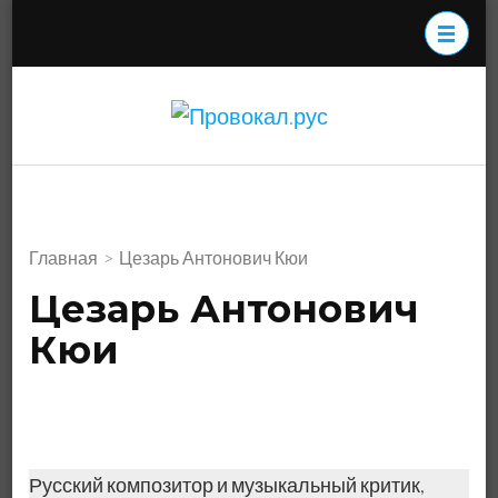
Перейти
к
содержимому
(нажмите
Провокал.р
Enter)
Главная
>
Цезарь Антонович Кюи
Цезарь Антонович
Кюи
Русский композитор и музыкальный критик,