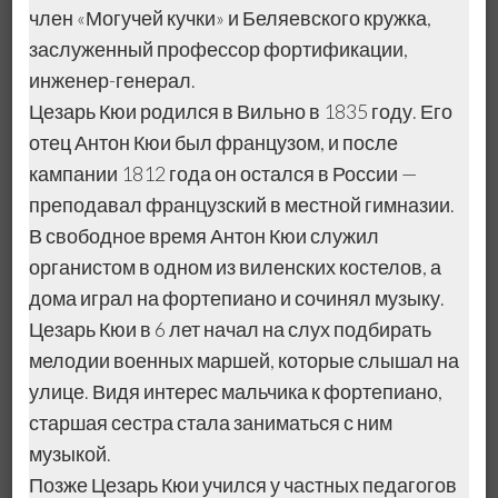
член «Могучей кучки» и Беляевского кружка,
заслуженный профессор фортификации,
инженер-генерал.
Цезарь Кюи родился в Вильно в 1835 году. Его
отец Антон Кюи был французом, и после
кампании 1812 года он остался в России —
преподавал французский в местной гимназии.
В свободное время Антон Кюи служил
органистом в одном из виленских костелов, а
дома играл на фортепиано и сочинял музыку.
Цезарь Кюи в 6 лет начал на слух подбирать
мелодии военных маршей, которые слышал на
улице. Видя интерес мальчика к фортепиано,
старшая сестра стала заниматься с ним
музыкой.
Позже Цезарь Кюи учился у частных педагогов