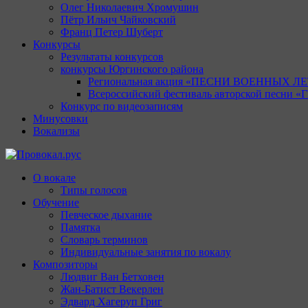
Олег Николаевич Хромушин
Пётр Ильич Чайковский
Франц Петер Шуберт
Конкурсы
Результаты конкурсов
конкурсы Юргинского района
Региональная акция «ПЕСНИ ВОЕННЫХ ЛЕ
Всероссийский фестиваль авторской песни
Конкурс по видеозаписям
Минусовки
Вокализы
Провокал.рус
О вокале
Типы голосов
Обучение
Певческое дыхание
Памятка
Словарь терминов
Индивидуальные занятия по вокалу
Композиторы
Людвиг Ван Бетховен
Жан-Батист Векерлен
Эдвард Хагеруп Григ