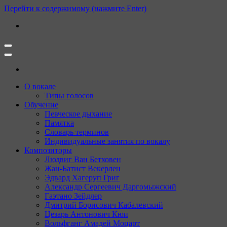
Перейти к содержимому (нажмите Enter)
О вокале
Типы голосов
Обучение
Певческое дыхание
Памятка
Словарь терминов
Индивидуальные занятия по вокалу
Композиторы
Людвиг Ван Бетховен
Жан-Батист Векерлен
Эдвард Хагеруп Григ
Александр Сергеевич Даргомыжский
Гаэтано Зейдлер
Дмитрий Борисович Кабалевский
Цезарь Антонович Кюи
Вольфганг Амадей Моцарт