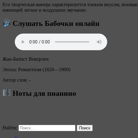
Его творческая манера характеризуется тонким вкусом, внима
имеющей легкое и воздушное звучание.
Слушать Бабочки онлайн
Жан-Батист Векерлен
Эпоха: Романтизм (1820—1900)
Автор слов: -
Ноты для пианино
Найти: