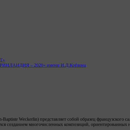
Т»
 «ГРИНЛАНДИЯ – 2020» имени И.Д.Кобзона
an-Baptiste Weckerlin) представляет собой образец французского
ился созданием многочисленных композиций, ориентированных 