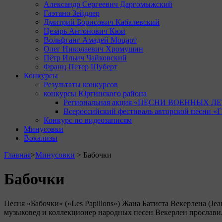
Александр Сергеевич Даргомыжский
Гаэтано Зейдлер
Дмитрий Борисович Кабалевский
Цезарь Антонович Кюи
Вольфганг Амадей Моцарт
Олег Николаевич Хромушин
Пётр Ильич Чайковский
Франц Петер Шуберт
Конкурсы
Результаты конкурсов
конкурсы Юргинского района
Региональная акция «ПЕСНИ ВОЕННЫХ ЛЕ
Всероссийский фестиваль авторской песни
Конкурс по видеозаписям
Минусовки
Вокализы
Главная
>
Минусовки
>
Бабочки
Бабочки
Песня «Бабочки» («Les Papillons») Жана Батиста Векерлена (Je
музыковед и коллекционер народных песен Векерлен прослав